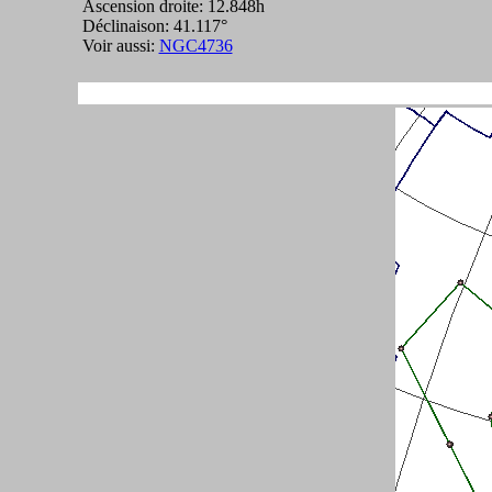
Ascension droite: 12.848h
Déclinaison: 41.117°
Voir aussi:
NGC4736