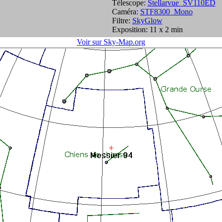
Télescope:
Stellarvue_SV110ED
Caméra:
STF8300_Mono
Filtre:
SkyGlow
Exposition: 11 x 2 min
Voir sur Sky-Map.org