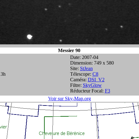
Messier 90
Date: 2007-04
Dimension: 749 x 580
Site:
StJean
13h
Télescope:
C8
Caméra:
DSI_V2
Filtre:
SkyGlow
Réducteur Focal:
F3
Voir sur Sky-Map.org