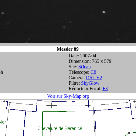
Messier 89
Date: 2007-04
Dimension: 765 x 579
Site:
StJean
5h
Télescope:
C8
Caméra:
DSI_V2
Filtre:
SkyGlow
Réducteur Focal:
F3
Voir sur Sky-Map.org