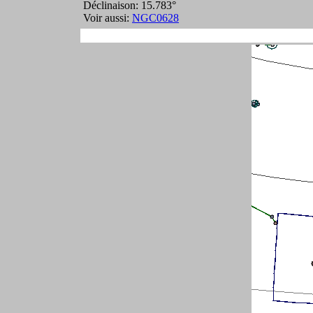
Déclinaison: 15.783°
Voir aussi:
NGC0628