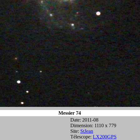
Messier 74
Date: 2011-08
Dimension: 1110 x 779
Site:
StJean
Télescope:
LX200GPS