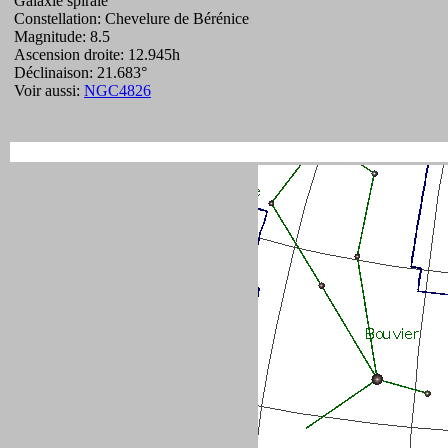
Galaxie spirale
Constellation: Chevelure de Bérénice
Magnitude: 8.5
Ascension droite: 12.945h
Déclinaison: 21.683°
Voir aussi:
NGC4826