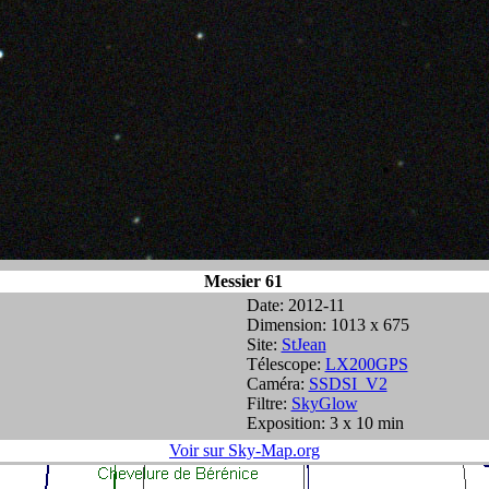
Messier 61
Date: 2012-11
Dimension: 1013 x 675
Site:
StJean
Télescope:
LX200GPS
Caméra:
SSDSI_V2
Filtre:
SkyGlow
Exposition: 3 x 10 min
Voir sur Sky-Map.org