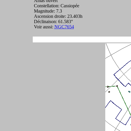
Amas ouvert
Constellation: Cassiopée
Magnitude: 7.3
Ascension droite: 23.403h
Déclinaison: 61.583°
Voir aussi:
NGC7654