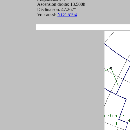
Ascension droite: 13.500h
Déclinaison: 47.267°
Voir aussi:
NGC5194