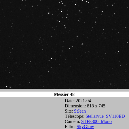
Messier 48
Date: 2021-04
Dimension: 818 x 745
Site:
StJean
Télescope:
Stellarvue_SV110ED
Caméra:
STF8300_Mono
Filtre:
SkyGlow