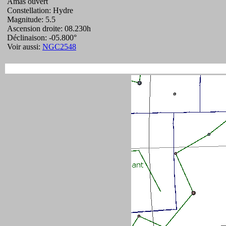
Amas ouvert
Constellation: Hydre
Magnitude: 5.5
Ascension droite: 08.230h
Déclinaison: -05.800°
Voir aussi:
NGC2548