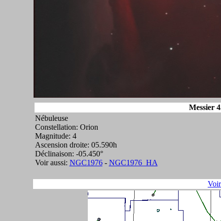
Messier 4
Nébuleuse
Constellation: Orion
Magnitude: 4
Ascension droite: 05.590h
Déclinaison: -05.450°
Voir aussi:
NGC1976
-
NGC1976_HA
Voi