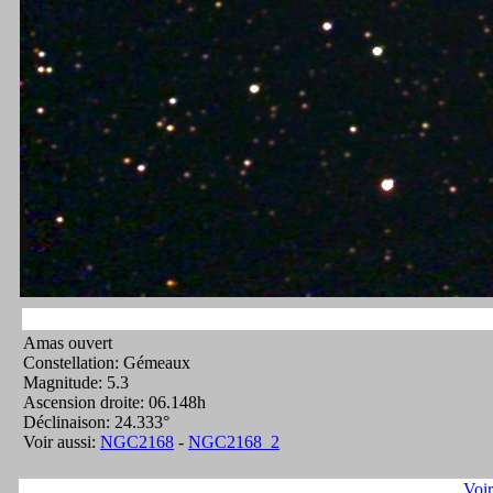
Amas ouvert
Constellation: Gémeaux
Magnitude: 5.3
Ascension droite: 06.148h
Déclinaison: 24.333°
Voir aussi:
NGC2168
-
NGC2168_2
Voi