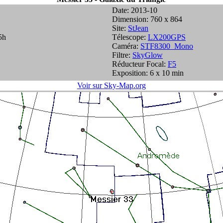
Date: 2013-10
Dimension: 760 x 864
Site:
StJean
5h
Télescope:
LX200GPS
Caméra:
STF8300_Mono
Filtre:
SkyGlow
Réducteur Focal:
F5
Exposition: 6 x 10 min
Voir sur Sky-Map.org