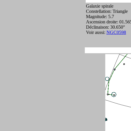
Galaxie spirale
Constellation: Triangle
Magnitude: 5.7
Ascension droite: 01.56
Déclinaison: 30.650°
Voir aussi:
NGC0598