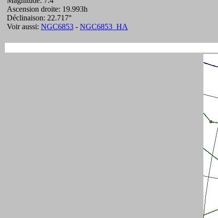
Magnitude: 7.4
Ascension droite: 19.993h
Déclinaison: 22.717°
Voir aussi:
NGC6853
-
NGC6853_HA