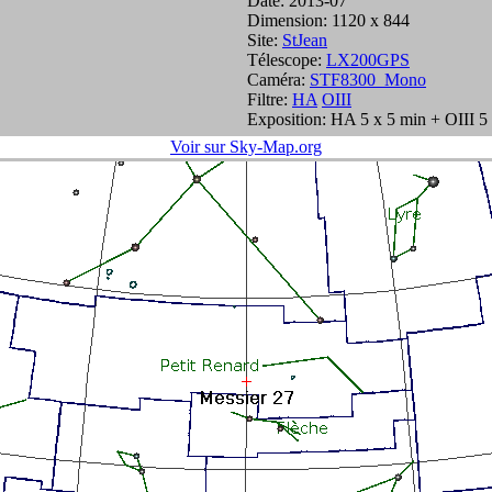
Date: 2013-07
Dimension: 1120 x 844
Site:
StJean
Télescope:
LX200GPS
Caméra:
STF8300_Mono
Filtre:
HA
OIII
Exposition: HA 5 x 5 min + OIII 5
Voir sur Sky-Map.org