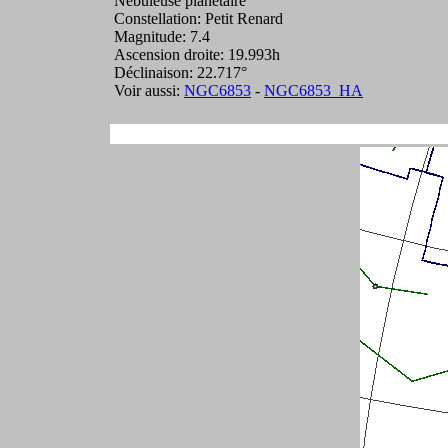
Nébuleuse planétaire
Constellation: Petit Renard
Magnitude: 7.4
Ascension droite: 19.993h
Déclinaison: 22.717°
Voir aussi:
NGC6853
-
NGC6853_HA