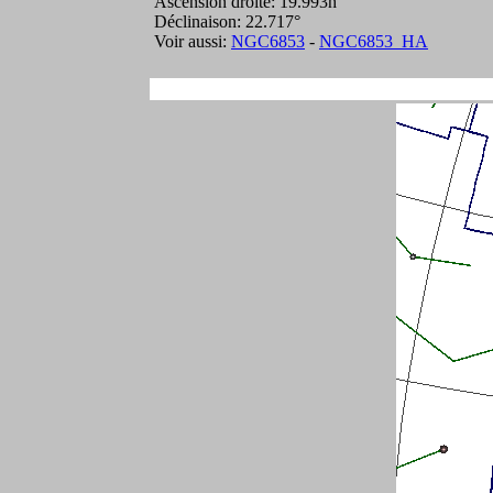
Ascension droite: 19.993h
Déclinaison: 22.717°
Voir aussi:
NGC6853
-
NGC6853_HA