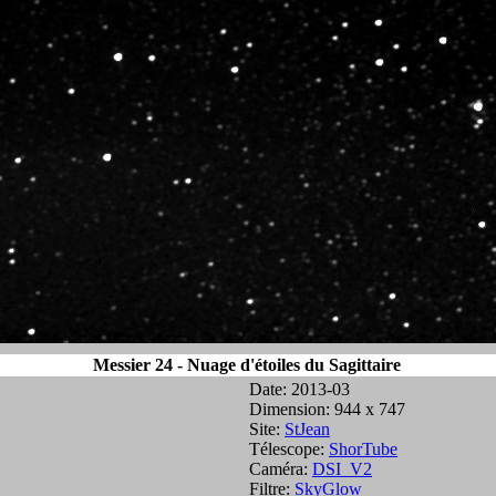
Messier 24 - Nuage d'étoiles du Sagittaire
Date: 2013-03
Dimension: 944 x 747
Site:
StJean
Télescope:
ShorTube
Caméra:
DSI_V2
Filtre:
SkyGlow