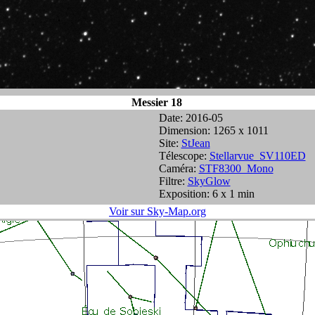
Messier 18
Date: 2016-05
Dimension: 1265 x 1011
Site:
StJean
Télescope:
Stellarvue_SV110ED
Caméra:
STF8300_Mono
Filtre:
SkyGlow
Exposition: 6 x 1 min
Voir sur Sky-Map.org