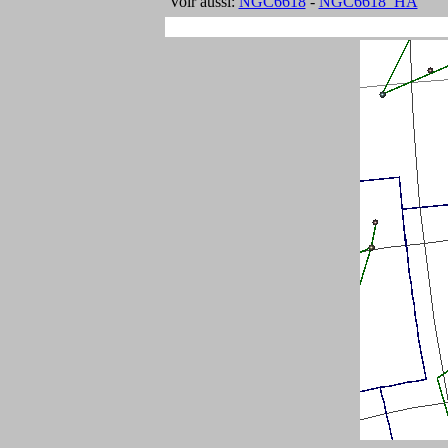
Voir aussi:
NGC6618
-
NGC6618_HA