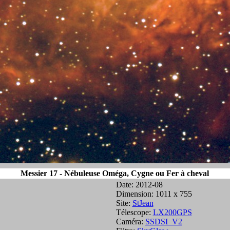
Messier 17 - Nébuleuse Oméga, Cygne ou Fer à cheval
Date: 2012-08
Dimension: 1011 x 755
Site:
StJean
Télescope:
LX200GPS
Caméra:
SSDSI_V2