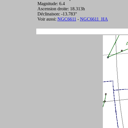
Magnitude: 6.4
Ascension droite: 18.313h
Déclinaison: -13.783°
Voir aussi:
NGC6611
-
NGC6611_HA