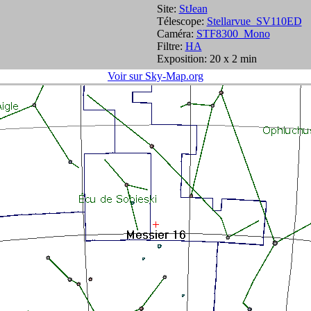
Site:
StJean
Télescope:
Stellarvue_SV110ED
Caméra:
STF8300_Mono
Filtre:
HA
Exposition: 20 x 2 min
Voir sur Sky-Map.org