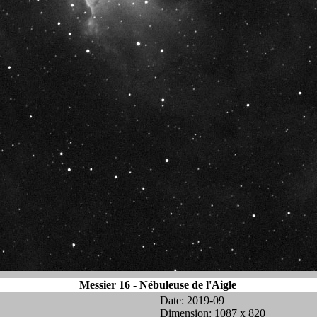
Messier 16 - Nébuleuse de l'Aigle
Date: 2019-09
Dimension: 1087 x 820