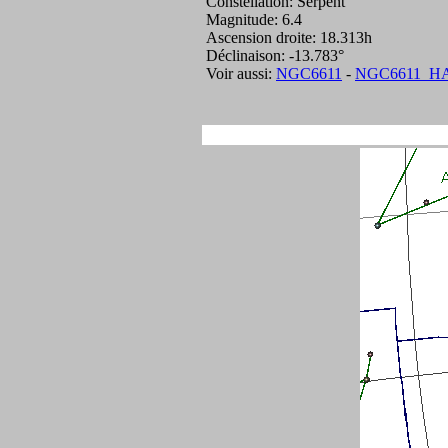
Constellation: Serpent
Magnitude: 6.4
Ascension droite: 18.313h
Déclinaison: -13.783°
Voir aussi:
NGC6611
-
NGC6611_H