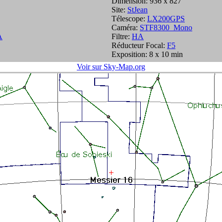
Dimension: 936 x 827
Site:
StJean
Télescope:
LX200GPS
Caméra:
STF8300_Mono
A
Filtre:
HA
Réducteur Focal:
F5
Exposition: 8 x 10 min
Voir sur Sky-Map.org