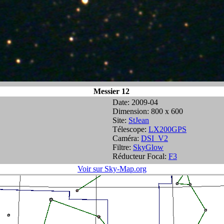
Messier 12
Date: 2009-04
Dimension: 800 x 600
Site:
StJean
Télescope:
LX200GPS
Caméra:
DSI_V2
Filtre:
SkyGlow
Réducteur Focal:
F3
Voir sur Sky-Map.org