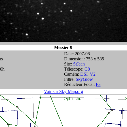
Messier 9
Date: 2007-08
us
Dimension: 753 x 585
Site:
StJean
20h
Télescope:
C8
Caméra:
DSI_V2
Filtre:
SkyGlow
Réducteur Focal:
F3
Voir sur Sky-Map.org