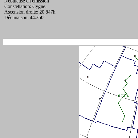
Nébuleuse en émission
Constellation: Cygne.
Ascension droite: 20.847h
Déclinaison: 44.350°