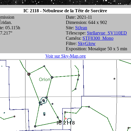
IC 2118 - Nébuleuse de la Tête de Sorcière
émission
Date: 2021-11
Éridan.
Dimension: 644 x 902
te: 05.115h
Site:
StJean
07.217°
Télescope:
Stellarvue_SV110ED
Caméra:
STF8300_Mono
Filtre:
SkyGlow
Exposition: Mosaïque 50 x 5 min
Voir sur Sky-Map.org