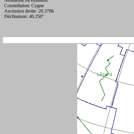
Nébuleuse en émission
Constellation: Cygne
Ascension droite: 20.370h
Déclinaison: 40.250°