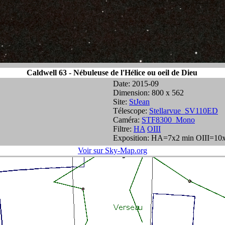
Caldwell 63 - Nébuleuse de l'Hélice ou oeil de Dieu
Date: 2015-09
Dimension: 800 x 562
Site:
StJean
Télescope:
Stellarvue_SV110ED
Caméra:
STF8300_Mono
Filtre:
HA
OIII
Exposition: HA=7x2 min OIII=10
Voir sur Sky-Map.org