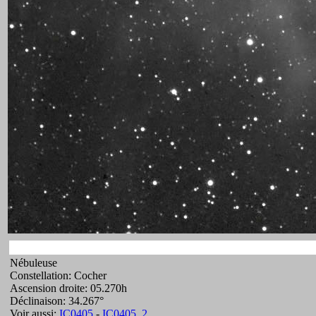
Nébuleuse
Constellation: Cocher
Ascension droite: 05.270h
Déclinaison: 34.267°
Voir aussi:
IC0405
-
IC0405_2