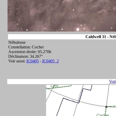
Caldwell 31 - Néb
Nébuleuse
Constellation: Cocher
Ascension droite: 05.270h
Déclinaison: 34.267°
Voir aussi:
IC0405
-
IC0405_2
Voi