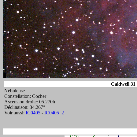
Caldwell 31 
Nébuleuse
Constellation: Cocher
Ascension droite: 05.270h
Déclinaison: 34.267°
Voir aussi:
IC0405
-
IC0405_2