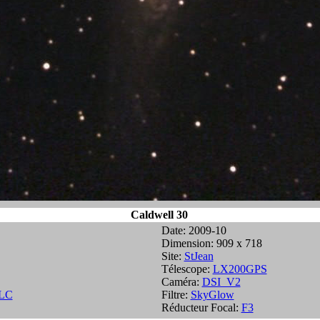
Caldwell 30
Date: 2009-10
Dimension: 909 x 718
Site:
StJean
Télescope:
LX200GPS
Caméra:
DSI_V2
LC
Filtre:
SkyGlow
Réducteur Focal:
F3