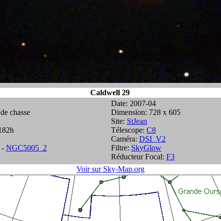
Caldwell 29
Date: 2007-04
 de chasse
Dimension: 728 x 605
Site:
StJean
.182h
Télescope:
C8
Caméra:
DSI_V2
-
NGC5005_2
Filtre:
SkyGlow
Réducteur Focal:
F3
Voir sur Sky-Map.org