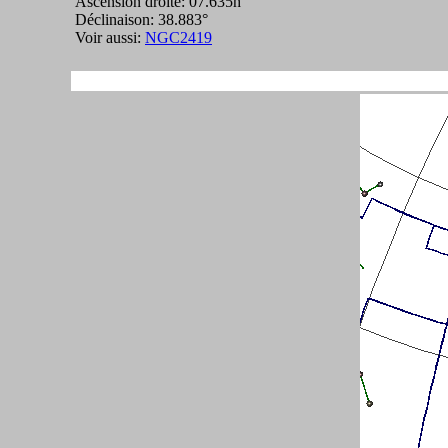
Ascension droite: 07.635h
Déclinaison: 38.883°
Voir aussi:
NGC2419