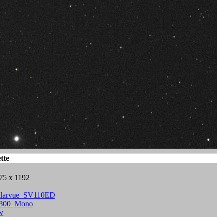
tte
75 x 1192
llarvue_SV110ED
300_Mono
w