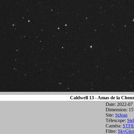
Caldwell 13 - Amas de la Choue
Date: 2022-07
Dimension: 15
Site:
StJean
Télescope:
Ste
Caméra:
STF8
Filtre:
SkyGlo