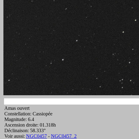
Amas ouvert
Constellation: Cassiopée
Magnitude: 6.4
Ascension droite: 01.318h
Déclinaison: 58.333°
Voir aussi:
NGC0457
-
NGC0457_2