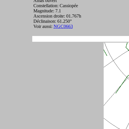
Amas ouvert
Constellation: Cassiopée
Magnitude: 7.1
Ascension droite: 01.767h
Déclinaison: 61.250°
Voir aussi:
NGC0663