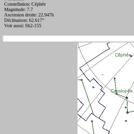
Constellation: Céphée
Magnitude: 7.7
Ascension droite: 22.947h
Déclinaison: 62.617°
Voir aussi: Sh2-155