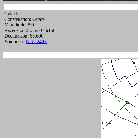
Galaxie
Constellation: Girafe
Magnitude: 8.9
Ascension droite: 07.615h
Déclinaison: 65.600°
Voir aussi:
NGC2403