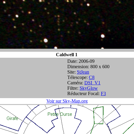
Caldwell 1
Date: 2006-09
Dimension: 800 x 600
Site:
StJean
Télescope:
C8
Caméra:
DSI_V1
Filtre:
SkyGlow
Réducteur Focal:
F3
Voir sur Sky-Map.org