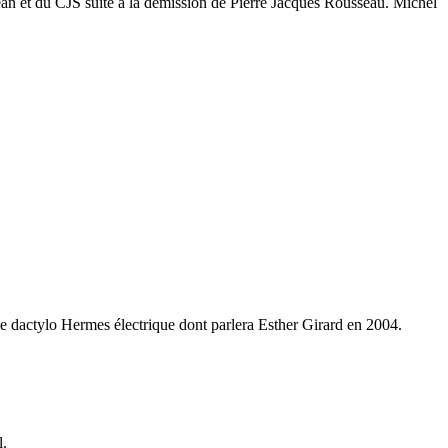
n et du CJS suite à la démission de Pierre Jacques Rousseau. Michel
ne dactylo Hermes électrique dont parlera Esther Girard en 2004.
l.