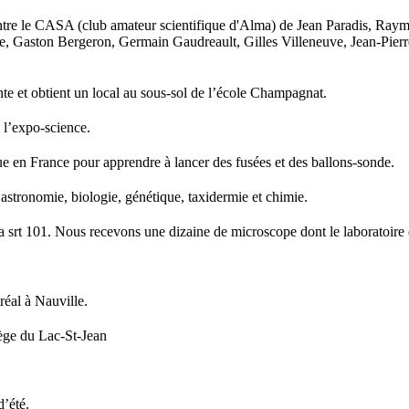
entre le CASA (club amateur scientifique d'Alma) de Jean Paradis, Ra
e, Gaston Bergeron, Germain Gaudreault, Gilles Villeneuve, Jean-Pierre
te et obtient un local au sous-sol de l’école Champagnat.
à l’expo-science.
e en France pour apprendre à lancer des fusées et des ballons-sonde.
 astronomie, biologie, génétique, taxidermie et chimie.
 srt 101. Nous recevons une dizaine de microscope dont le laboratoire d
éal à Nauville.
lège du Lac-St-Jean
d’été.