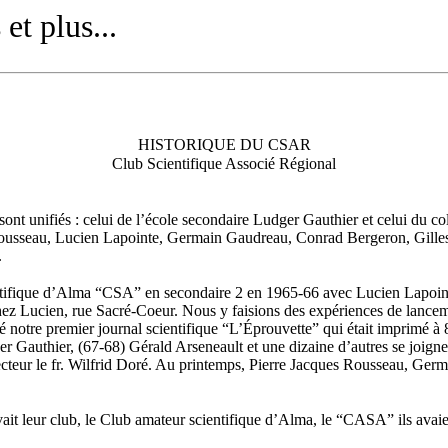
 et plus...
HISTORIQUE DU CSAR
Club Scientifique Associé Régional
sont unifiés : celui de l’école secondaire Ludger Gauthier et celui du c
sseau, Lucien Lapointe, Germain Gaudreau, Conrad Bergeron, Gilles V
.
entifique d’Alma “CSA” en secondaire 2 en 1965-66 avec Lucien Lapoin
 Lucien, rue Sacré-Coeur. Nous y faisions des expériences de lanceme
notre premier journal scientifique “L’Éprouvette” qui était imprimé à 8
Gauthier, (67-68) Gérald Arseneault et une dizaine d’autres se joignen
recteur le fr. Wilfrid Doré. Au printemps, Pierre Jacques Rousseau, Ge
it leur club, le Club amateur scientifique d’Alma, le “CASA” ils avaie