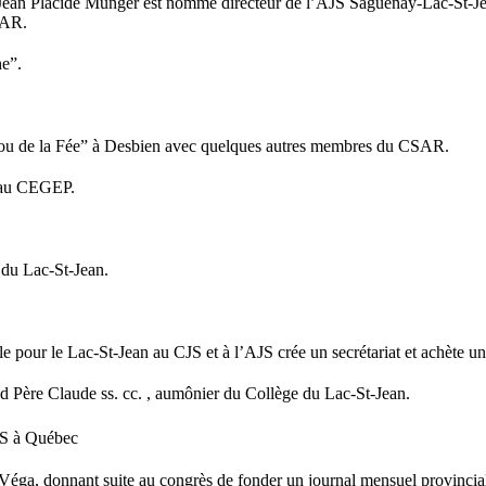
Jean Placide Munger est nommé directeur de l’AJS Saguenay-Lac-St-Jea
SAR.
e”.
 Trou de la Fée” à Desbien avec quelques autres membres du CSAR.
 au CEGEP.
 du Lac-St-Jean.
e pour le Lac-St-Jean au CJS et à l’AJS crée un secrétariat et achète u
nd Père Claude ss. cc. , aumônier du Collège du Lac-St-Jean.
JS à Québec
Véga, donnant suite au congrès de fonder un journal mensuel provincia