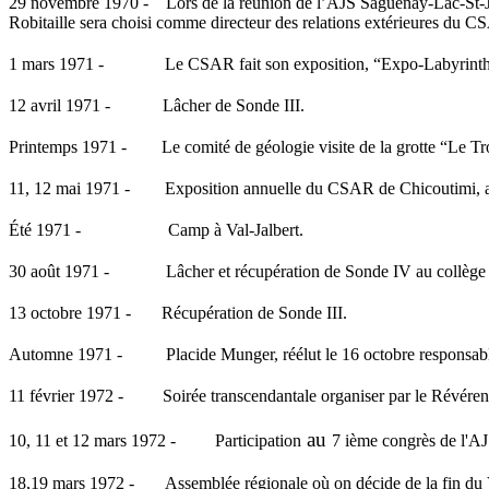
29 novembre 1970 -
Lors de la réunion de l’AJS Saguenay-Lac-St-
Robitaille sera choisi comme directeur des relations extérieures du C
1 mars 1971 -
Le CSAR fait son exposition, “Expo-Labyrinth
12 avril 1971 -
Lâcher de Sonde III.
Printemps 1971 -
Le comité de géologie visite de la grotte “Le
11, 12 mai 1971 -
Exposition annuelle du CSAR de Chicoutimi,
Été 1971 -
Camp à Val-Jalbert.
30 août 1971 -
Lâcher et récupération de Sonde IV au collège
13 octobre 1971 -
Récupération de Sonde III.
Automne 1971 -
Placide Munger, réélut le 16 octobre responsabl
11 février 1972 -
Soirée transcendantale organiser par le Révére
au
10, 11 et 12 mars 1972 -
Participation
7 ième congrès de l'A
18,19 mars 1972 -
Assemblée régionale où on décide de la fin du 